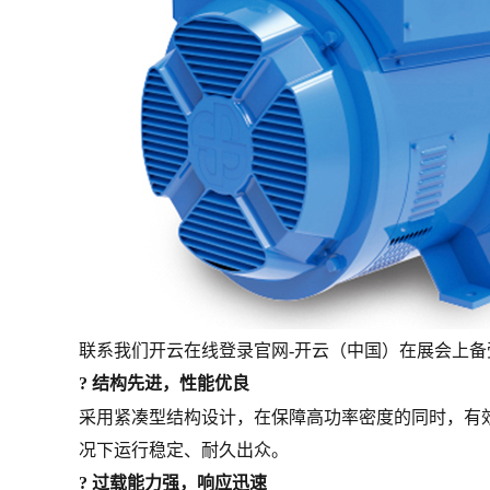
联系我们开云在线登录官网-开云（中国）在展会上
?
结构先进，性能优良
采用紧凑型结构设计，在保障高功率密度的同时，有
况下运行稳定、耐久出众。
?
过载能力强，响应迅速