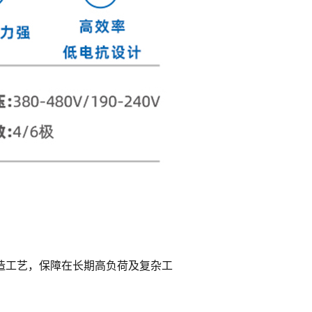
造工艺，保障在长期高负荷及复杂工