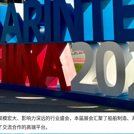
域规模宏大、影响力深远的行业盛会，本届展会汇聚了船舶制造
了交流合作的高端平台。