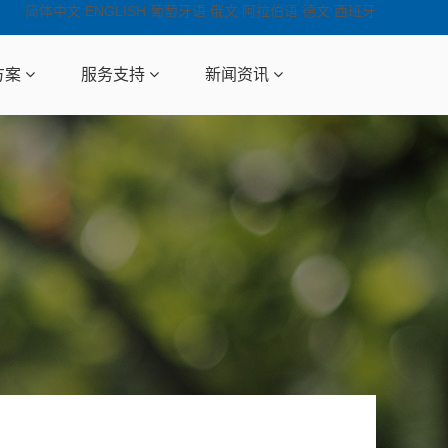
简体中文
ENGLISH
葡萄牙语
俄文
阿拉伯语
德文
西班牙
方案
服务支持
新闻资讯