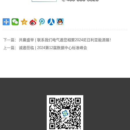
下一篇：
共襄盛举 | 联系我们电气邀您相聚2024尼日利亚能源展！
上一篇：
诚邀莅临 | 2024第12届数据中心标准峰会