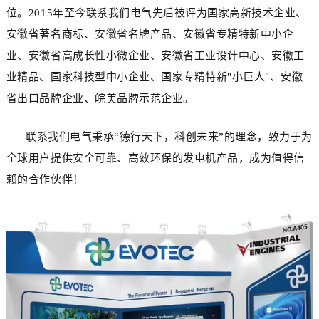
位。2015年至今联系我们电气先后被评为国家高新技术企业、
安徽省著名商标、安徽省名牌产品、安徽省专精特新中小企
业、安徽省高成长性小微企业、安徽省工业设计中心、安徽工
业精品、国家科技型中小企业、国家专精特新"小巨人"、安徽
省出口品牌企业、皖美品牌示范企业。
联系我们电气秉承“德行天下，科创未来”的理念，致
力于为
全球用户提供安全可靠、高效环保的发电机产品，成为值得信
赖的合作伙伴！